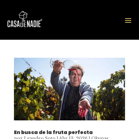
En busca de la fruta perfecta
por
Leandro Soto
|
Abr 13, 2026
|
Okupas
,