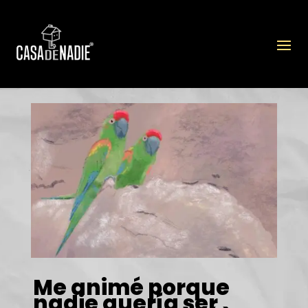
Me animé
porque
nadie quería ser