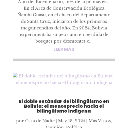
Año del Bicentenario, mes de la primavera.
En el Área de Conservación Ecológica
Ñembi Guasu, en el chaco del departamento
de Santa Cruz, iniciaron de los primeros
megaincendios del año. En 2024, Bolivia
experimentaba su peor año en pérdida de
bosques por desmontes e...
LEER MÁS
El doble estándar del bilingüismo en
Bolivia: el menosprecio hacia el
bilingüismo indígena
por
Casa de Nadie
|
May 18, 2025
|
Más Vistos
,
Opinión
,
Política