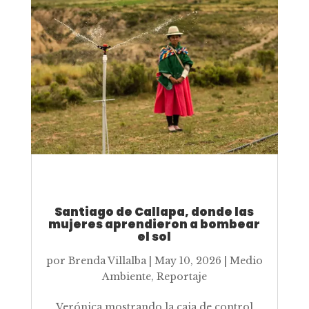
Santiago de Callapa, donde las
mujeres aprendieron a bombear
el sol
por
Brenda Villalba
|
May 10, 2026
|
Medio
Ambiente
,
Reportaje
Verónica mostrando la caja de control