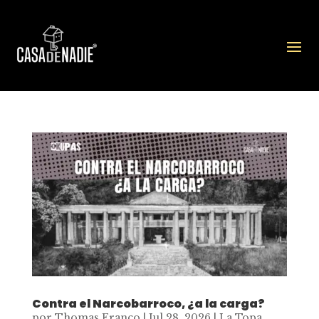
Contra el Narcobarroco, ¿a la carga?
por
Thomas Franco
|
Jul 28, 2026
|
La Topa