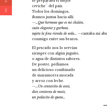
se preparaba el mejor
2
ceviche
del país.
Todos los domingos,
íbamos juntas hacia allí:
—
…Qué hermoso que es mi chalán,
cuán elegante y garboso,
sujeta la fina rienda de seda…
—cantaba mi abu
conmigo entre sus brazos.
El pescado nos lo servían
siempre con algún juguito,
o agua de distintos sabores.
De postre, pedíamos
un delicioso combinado
de mazamorra morada
y arroz con leche.
—
…Un centavito de anís,
diez centavos de maíz,
un pedacito de queso…