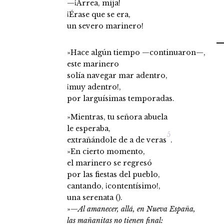
—¡Arrea, mija!
¡Érase que se era,
un severo marinero!
»Hace algún tiempo —continuaron—,
este marinero
solía navegar mar adentro,
¡muy adentro!,
por larguísimas temporadas.
»Mientras, tu señora abuela
le esperaba,
5
extrañándole de a de veras
.
»En cierto momento,
el marinero se regresó
por las fiestas del pueblo,
cantando, ¡contentísimo!,
una serenata ().
»—
Al amanecer, allá, en Nueva España,
las mañanitas no tienen final: