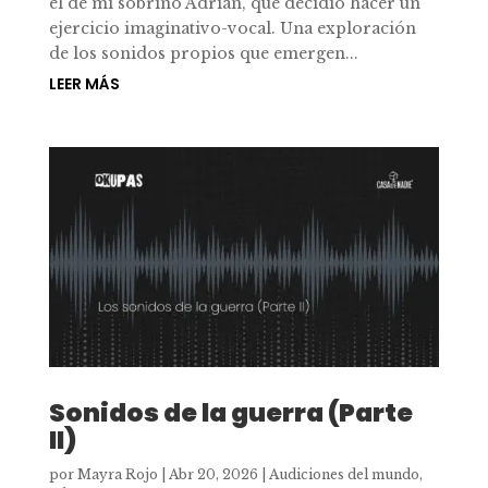
el de mi sobrino Adrián, que decidió hacer un
ejercicio imaginativo-vocal. Una exploración
de los sonidos propios que emergen...
LEER MÁS
Sonidos de la guerra (Parte
II)
por
Mayra Rojo
|
Abr 20, 2026
|
Audiciones del mundo
,