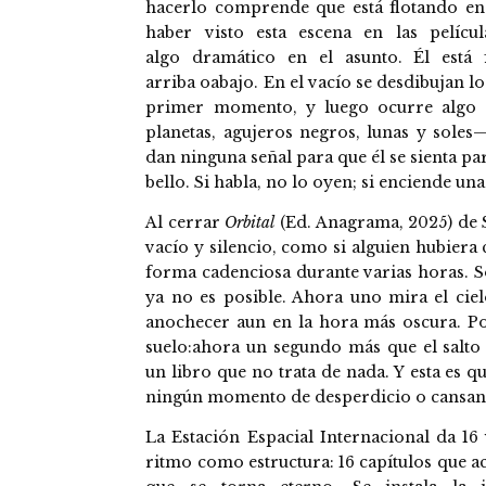
hacerlo comprende que está flotando en 
haber visto esta escena en las pelícu
algo dramático en el asunto. Él está 
arriba oabajo. En el vacío se desdibujan lo
primer momento, y luego ocurre algo a
planetas, agujeros negros, lunas y sole
dan ninguna señal para que él se sienta p
bello. Si habla, no lo oyen; si enciende una
Al cerrar
Orbital
(Ed. Anagrama, 2025) de 
vacío y silencio, como si alguien hubiera
forma cadenciosa durante varias horas. So
ya no es posible. Ahora uno mira el ciel
anochecer aun en la hora más oscura. Por
suelo:ahora un segundo más que el salto
un libro que no trata de nada. Y esta es
ningún momento de desperdicio o cansanci
La Estación Espacial Internacional da 16 
ritmo como estructura: 16 capítulos que ac