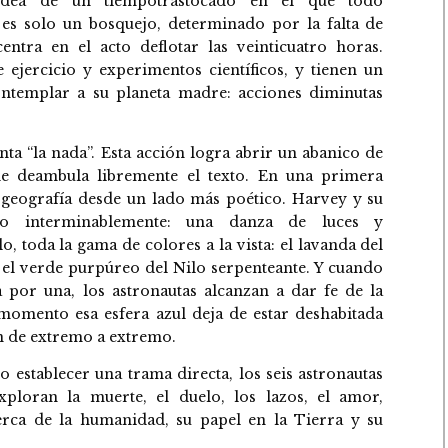
 idea de un tiempotrastocado en el que todo
 es solo un bosquejo, determinado por la falta de
ntra en el acto deflotar las veinticuatro horas.
e ejercicio y experimentos científicos, y tienen un
ntemplar a su planeta madre: acciones diminutas
ta “la nada”. Esta acción logra abrir un abanico de
de deambula libremente el texto. En una primera
a geografía desde un lado más poético. Harvey y su
o interminablemente: una danza de luces y
o, toda la gama de colores a la vista: el lavanda del
, el verde purpúreo del Nilo serpenteante. Y cuando
 por una, los astronautas alcanzan a dar fe de la
momento esa esfera azul deja de estar deshabitada
en de extremo a extremo.
o establecer una trama directa, los seis astronautas
xploran la muerte, el duelo, los lazos, el amor,
cerca de la humanidad, su papel en la Tierra y su