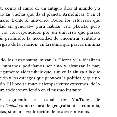
iente como el canto de un antiguo dios al mundo y a
o las vueltas que da el planeta. Armónicas. Y en el
umano frente al universo. Todos los esfuerzos que
dad en general— para habitar este planeta, pero
ven no correspondidos por un universo que parece
más profundo: la necesidad de encontrar sentido a
 giro de la estación, en la rutina que parece mínima
o los astronautas miran la Tierra y la idealizan
s humanos podríamos ser uno y alcanzar la paz;
argumento aldescubrir que, aun en la altura a la que
ción y los estragos que provoca la política, y que no
ión. El libro se mueve siempre entre extremos: de lo
 luz, todoconviviendo en el mismo instante.
e, siguiendo el canal de YouTube de
ces
Orbital
ya no tratará de geografía ni astronomía,
autas, sino una exploración denosotros mismos.