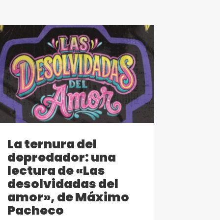
La ternura del
depredador: una
lectura de «Las
desolvidadas del
amor», de Máximo
Pacheco