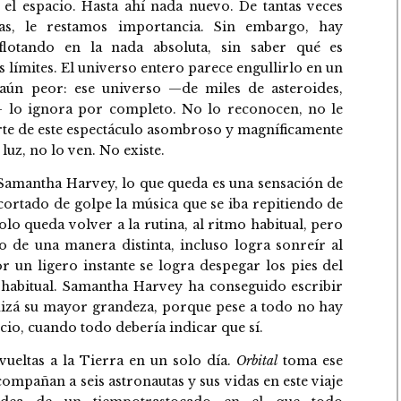
el espacio. Hasta ahí nada nuevo. De tantas veces
las, le restamos importancia. Sin embargo, hay
flotando en la nada absoluta, sin saber qué es
s límites. El universo entero parece engullirlo en un
ún peor: ese universo —de miles de asteroides,
s— lo ignora por completo. No lo reconocen, no le
arte de este espectáculo asombroso y magníficamente
 luz, no lo ven. No existe.
Samantha Harvey, lo que queda es una sensación de
 cortado de golpe la música que se iba repitiendo de
lo queda volver a la rutina, al ritmo habitual, pero
o de una manera distinta, incluso logra sonreír al
 un ligero instante se logra despegar los pies del
 habitual. Samantha Harvey ha conseguido escribir
 quizá su mayor grandeza, porque pese a todo no hay
o, cuando todo debería indicar que sí.
vueltas a la Tierra en un solo día.
Orbital
toma ese
ompañan a seis astronautas y sus vidas en este viaje