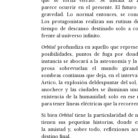
que se torna eterno. Se instala la
parece ocurrir en el presente. El futuro
gravedad. Lo normal entonces, se conce
Los protagonistas realizan sus rutinas d
tiempo de descanso destinado solo a co
frente al universo infinito.
Orbital
profundiza en aquello que represen
posibilidades, puntos de fuga por don
instancia se abocará a la astronomía y l
prosa sobrevuelan el mundo girand
sombras continuas que deja, en el interval
Ártico, la explosión deldespuntar del sol
anochece y las ciudades se iluminan una
existencia de la humanidad; solo en ese 
para tener líneas eléctricas que la recorr
Si bien
Orbital
tiene la particularidad de n
tienen sus pequeñas historias, donde e
la amistad y, sobre todo, reflexiones a
destino final.