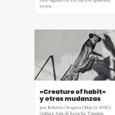
oído alguna vez La chica de Ipanema,
ya sea...
«Creature of habit»
y otras mudanzas
por
Roberto Oropeza
|
May 15, 2026
|
Cultura
,
Sala de Escucha
,
Tinnitus