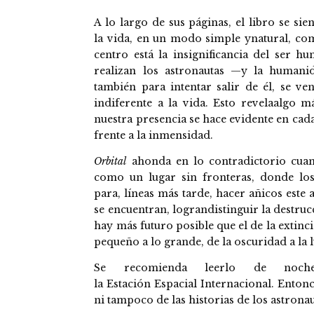
A lo largo de sus páginas, el libro se s
la vida, en un modo simple ynatural, com
centro está la insignificancia del ser h
realizan los astronautas —y la humani
también para intentar salir de él, se 
indiferente a la vida. Esto revelaalgo 
nuestra presencia se hace evidente en cada
frente a la inmensidad.
Orbital
ahonda en lo contradictorio cuand
como un lugar sin fronteras, donde lo
para, líneas más tarde, hacer añicos este 
se encuentran, lograndistinguir la destruc
hay más futuro posible que el de la extinc
pequeño a lo grande, de la oscuridad a la
Se recomienda leerlo de noch
la Estación Espacial Internacional. Enton
ni tampoco de las historias de los astron