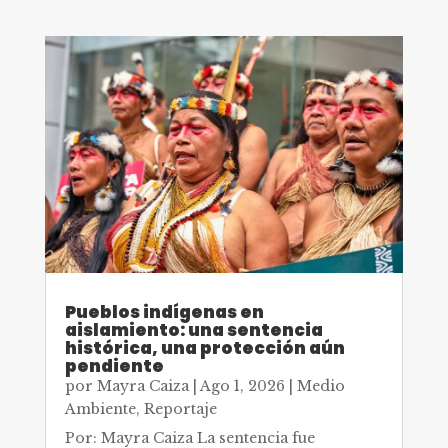
Pueblos indígenas en
aislamiento: una sentencia
histórica, una protección aún
pendiente
por
Mayra Caiza
|
Ago 1, 2026
|
Medio
Ambiente
,
Reportaje
Por: Mayra Caiza La sentencia fue