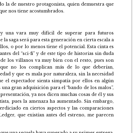
odo la de nuestro protagonista, quien demuestra que
 que nos tiene acostumbrados.
y una vara muy difícil de superar para futuros
 la saga será para esta generación en cierta escala a
los, o por lo menos tiene el potencial. Esta cinta es
es del “sci-fi” y de este tipo de historias sin duda
 de los villanos va muy bien con el resto, pues son
ya que no los complican más de lo que deberían,
edad y que es mala por naturaleza, sin la necesidad
e el espectador sienta simpatía por ellos en algún
 una gran adquisición para el “bando de los malos”,
u presentación, ya nos dicen muchas cosas de él y sus
tista, pues la amenaza ha aumentado. Sin embargo,
erdiciado en ciertos aspectos y las comparaciones
edger, que existían antes del estreno, me parecen
e que una secuela haya superado a su primer entrega,