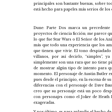
principales son bastante buenas, sobre t
está hecho para papeles más serios de los
Dune: Parte Dos marca un precedente 
proyectos de ciencia ficción; me parece que
lo que fue Star Wars o El Señor de los Anil
más que todo una experiencia que los amant
que tienen que vivir. El tono despiadado
villanos, por así decirlo, “simples”, 
simplemente son una raza que no tiene pi
de mostrar algún tipo de intento para qu
momento. El personaje de Austin Butler es
pues desde el principio, en la escena de s
diferencias con el personaje de Dave Bau
creo que su personaje está un poco desp
con personajes como el Joker de Heath L
exageradas.
Y por último, es para aplaudir el hecho d