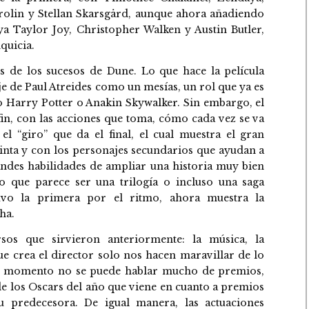
rolin y Stellan Skarsgård, aunque ahora añadiendo
 Taylor Joy, Christopher Walken y Austin Butler,
quicia.
 de los sucesos de Dune. Lo que hace la película
je de Paul Atreides como un mesías, un rol que ya es
 Harry Potter o Anakin Skywalker. Sin embargo, el
 fin, con las acciones que toma, cómo cada vez se va
l “giro” que da el final, el cual muestra el gran
cinta y con los personajes secundarios que ayudan a
ndes habilidades de ampliar una historia muy bien
o que parece ser una trilogía o incluso una saga
tuvo la primera por el ritmo, ahora muestra la
ha.
rsos que sirvieron anteriormente: la música, la
que crea el director solo nos hacen maravillar de lo
l momento no se puede hablar mucho de premios,
de los Oscars del año que viene en cuanto a premios
 predecesora. De igual manera, las actuaciones