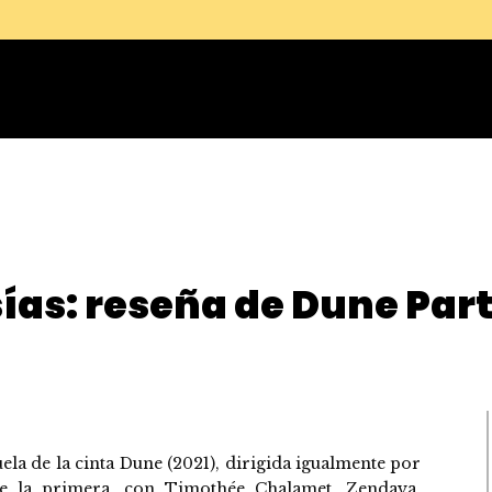
sías: reseña de Dune Par
ela de la cinta Dune (2021), dirigida igualmente por
 de la primera, con Timothée Chalamet, Zendaya,